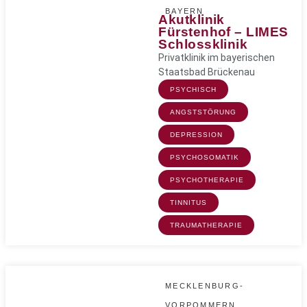
BAYERN
Akutklinik
Fürstenhof – LIMES
Schlossklinik
Privatklinik im bayerischen
Staatsbad Brückenau
PSYCHISCH
ANGSTSTÖRUNG
DEPRESSION
PSYCHOSOMATIK
PSYCHOTHERAPIE
TINNITUS
TRAUMATHERAPIE
MECKLENBURG-
VORPOMMERN