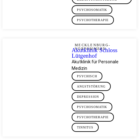
PSYCHOSOMATIK
PSYCHOTHERAPIE
MECKLENBURG-
Akutklinik Schloss
VORPOMMERN
Lütgenhof
Akutklinik für Personale
Medizin
PSYCHISCH
ANGSTSTÖRUNG
DEPRESSION
PSYCHOSOMATIK
PSYCHOTHERAPIE
TINNITUS