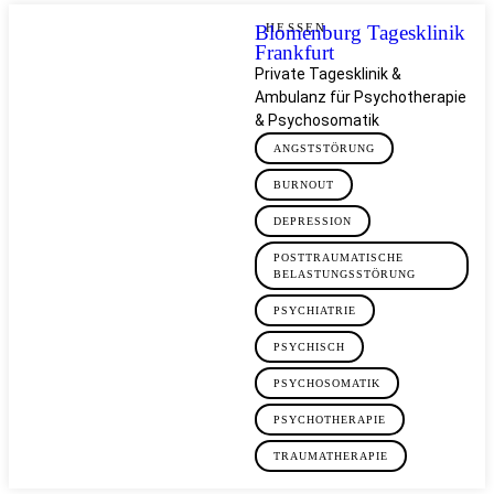
Blomenburg Tagesklinik
HESSEN
Frankfurt
Private Tagesklinik &
Ambulanz für Psychotherapie
& Psychosomatik
ANGSTSTÖRUNG
BURNOUT
DEPRESSION
POSTTRAUMATISCHE
BELASTUNGSSTÖRUNG
PSYCHIATRIE
PSYCHISCH
PSYCHOSOMATIK
PSYCHOTHERAPIE
TRAUMATHERAPIE