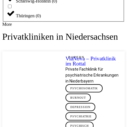
Schleswig-Holstein
(
0
)
Thüringen
(
0
)
More
Privatkliniken in Niedersachsen
ViaNova – Privatklinik
BAYERN
im Rottal
Private Fachklinik für
psychiatrische Erkrankungen
in Niederbayern
PSYCHOSOMATIK
BURNOUT
DEPRESSION
PSYCHIATRIE
PSYCHISCH