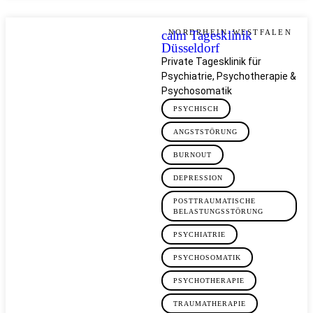
calm Tagesklinik
NORDRHEIN-WESTFALEN
Düsseldorf
Private Tagesklinik für
Psychiatrie, Psychotherapie &
Psychosomatik
PSYCHISCH
ANGSTSTÖRUNG
BURNOUT
DEPRESSION
POSTTRAUMATISCHE
BELASTUNGSSTÖRUNG
PSYCHIATRIE
PSYCHOSOMATIK
PSYCHOTHERAPIE
TRAUMATHERAPIE