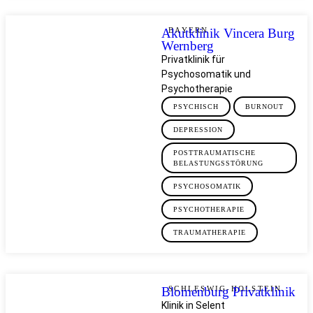
Akutklinik Vincera Burg
BAYERN
Wernberg
Privatklinik für
Psychosomatik und
Psychotherapie
PSYCHISCH
BURNOUT
DEPRESSION
POSTTRAUMATISCHE
BELASTUNGSSTÖRUNG
PSYCHOSOMATIK
PSYCHOTHERAPIE
TRAUMATHERAPIE
Blomenburg Privatklinik
SCHLESWIG-HOLSTEIN
Klinik in Selent