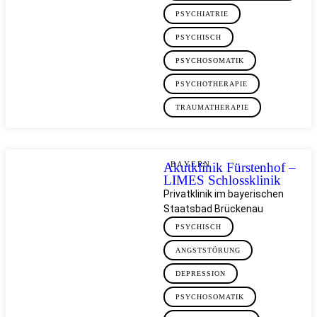
PSYCHIATRIE
PSYCHISCH
PSYCHOSOMATIK
PSYCHOTHERAPIE
TRAUMATHERAPIE
Akutklinik Fürstenhof –
BAYERN
LIMES Schlossklinik
Privatklinik im bayerischen
Staatsbad Brückenau
PSYCHISCH
ANGSTSTÖRUNG
DEPRESSION
PSYCHOSOMATIK