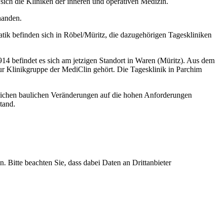
sich die Kliniken der inneren und operativen Medizin.
handen.
tik befinden sich in Röbel/Müritz, die dazugehörigen Tageskliniken
14 befindet es sich am jetzigen Standort in Waren (Müritz). Aus dem
ur Klinikgruppe der MediClin gehört. Die Tagesklinik in Parchim
eichen baulichen Veränderungen auf die hohen Anforderungen
tand.
n. Bitte beachten Sie, dass dabei Daten an Drittanbieter