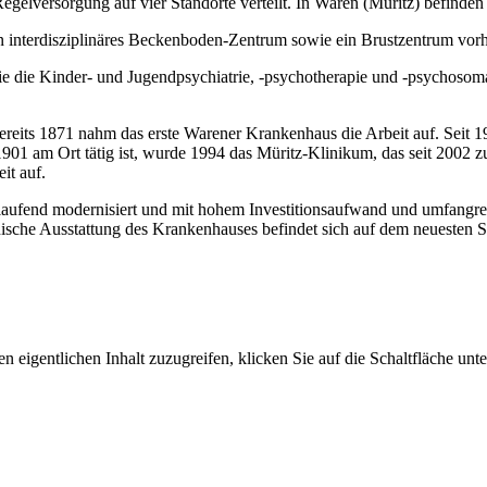
elversorgung auf vier Standorte verteilt. In Waren (Müritz) befinden 
n interdisziplinäres Beckenboden-Zentrum sowie ein Brustzentrum vor
e die Kinder- und Jugendpsychiatrie, -psychotherapie und -psychosoma
reits 1871 nahm das erste Warener Krankenhaus die Arbeit auf. Seit 19
01 am Ort tätig ist, wurde 1994 das Müritz-Klinikum, das seit 2002 z
it auf.
laufend modernisiert und mit hohem Investitionsaufwand und umfangr
chnische Ausstattung des Krankenhauses befindet sich auf dem neuesten S
n eigentlichen Inhalt zuzugreifen, klicken Sie auf die Schaltfläche unte