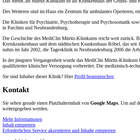
Das MediClin Müritz-Klinikum ist als Krankenhaus der Grund- und Reg
Des Weiteren sind im Haus ein Zentrum für ambulantes Operieren, ei
Die Kliniken für Psychiatrie, Psychotherapie und Psychosomatik sowi
in Parchim und Neubrandenburg.
Die Geschichte des MediClin Müritz-Klinikums reicht weit zurück. Be
Kreiskrankenhaus und dem städtischen Krankenhaus Röbel, das seit 19
nahm im Jahr 2002, die Tagesklinik in Neubrandenburg 2006 die Arbe
In der jüngsten Vergangenheit wurde das MediClin Müritz-Klinikum 
qualifizierter klinischer Versorgung vorbereitet. Die medizinisch-te
Sie sind Inhaber dieser Klinik? Hier
Profil beanspruchen
Kontakt
Sie sehen gerade einen Platzhalterinhalt von
Google Maps
. Um auf de
weitergegeben werden.
Mehr Informationen
Inhalt entsperren
Erforderlichen Service akzeptieren und Inhalte entsperren