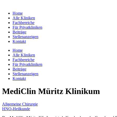
Zum
Inhalt
Home
springen
Alle Kliniken
Fachbereiche
Für Privatkliniken
Beiträge
Stellenanzeigen
Kontakt
Home
Alle Kliniken
Fachbereiche
Für Privatkliniken
Beiträge
Stellenanzeigen
Kontakt
MediClin Müritz Klinikum
Allgemeine Chirurgie
HNO-Heilkunde