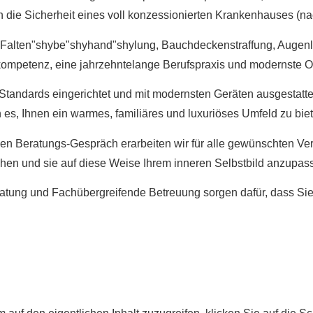
n die Sicherheit eines voll konzessionierten Krankenhauses (n
Falten"shybe"shyhand"shylung, Bauchdeckenstraffung, Augenlidk
kompetenz, eine jahrzehntelange Berufspraxis und modernste 
andards eingerichtet und mit modernsten Geräten ausgestattet
en es, Ihnen ein warmes, familiäres und luxuriöses Umfeld zu bie
lichen Beratungs-Gespräch erarbeiten wir für alle gewünschten 
en und sie auf diese Weise Ihrem inneren Selbstbild anzupas
g und Fachübergreifende Betreuung sorgen dafür, dass Sie sic