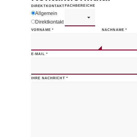
FACHBEREICHE
DIREKTKONTAKT
Allgemein
Direktkontakt
VORNAME
*
NACHNAME
*
E-MAIL
*
IHRE NACHRICHT
*