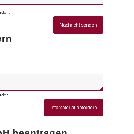
rden.
Nachricht senden
ern
rden.
Infomaterial anfordern
bH
beantragen