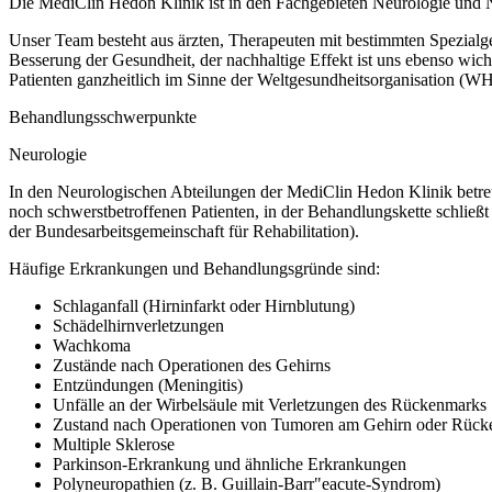
Die MediClin Hedon Klinik ist in den Fachgebieten Neurologie und Neu
Unser Team besteht aus ärzten, Therapeuten mit bestimmten Spezialgeb
Besserung der Gesundheit, der nachhaltige Effekt ist uns ebenso wicht
Patienten ganzheitlich im Sinne der Weltgesundheitsorganisation (WH
Behandlungsschwerpunkte
Neurologie
In den Neurologischen Abteilungen der MediClin Hedon Klinik betreu
noch schwerstbetroffenen Patienten, in der Behandlungskette schließt
der Bundesarbeitsgemeinschaft für Rehabilitation).
Häufige Erkrankungen und Behandlungsgründe sind:
Schlaganfall (Hirninfarkt oder Hirnblutung)
Schädelhirnverletzungen
Wachkoma
Zustände nach Operationen des Gehirns
Entzündungen (Meningitis)
Unfälle an der Wirbelsäule mit Verletzungen des Rückenmarks
Zustand nach Operationen von Tumoren am Gehirn oder Rüc
Multiple Sklerose
Parkinson-Erkrankung und ähnliche Erkrankungen
Polyneuropathien (z. B. Guillain-Barr"eacute-Syndrom)