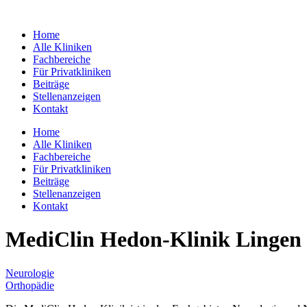
Zum
Inhalt
Home
springen
Alle Kliniken
Fachbereiche
Für Privatkliniken
Beiträge
Stellenanzeigen
Kontakt
Home
Alle Kliniken
Fachbereiche
Für Privatkliniken
Beiträge
Stellenanzeigen
Kontakt
MediClin Hedon-Klinik Lingen
Neurologie
Orthopädie