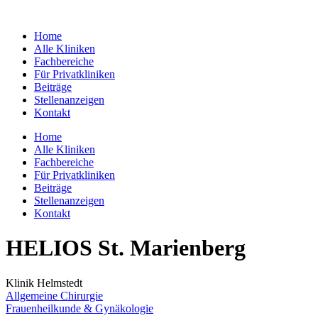
Zum
Inhalt
Home
springen
Alle Kliniken
Fachbereiche
Für Privatkliniken
Beiträge
Stellenanzeigen
Kontakt
Home
Alle Kliniken
Fachbereiche
Für Privatkliniken
Beiträge
Stellenanzeigen
Kontakt
HELIOS St. Marienberg
Klinik Helmstedt
Allgemeine Chirurgie
Frauenheilkunde & Gynäkologie