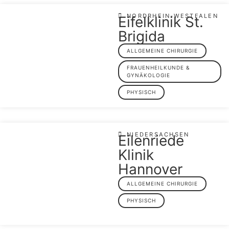
NORDRHEIN-WESTFALEN
Eifelklinik St.
Brigida
ALLGEMEINE CHIRURGIE
FRAUENHEILKUNDE &
GYNÄKOLOGIE
PHYSISCH
NIEDERSACHSEN
Eilenriede
Klinik
Hannover
ALLGEMEINE CHIRURGIE
PHYSISCH