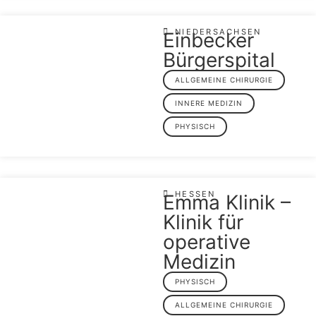
NIEDERSACHSEN
Einbecker
Bürgerspital
ALLGEMEINE CHIRURGIE
INNERE MEDIZIN
PHYSISCH
HESSEN
Emma Klinik –
Klinik für
operative
Medizin
PHYSISCH
ALLGEMEINE CHIRURGIE