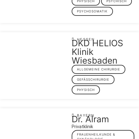
PHYSISCH
PSYCHISCH
PSYCHOSOMATIK
HESSEN
DKD HELIOS
Klinik
Wiesbaden
ALLGEMEINE CHIRURGIE
GEFÄSSCHIRURGIE
PHYSISCH
BAYERN
Dr. Alram
Privatklinik
FRAUENHEILKUNDE &
GYNÄKOLOGIE